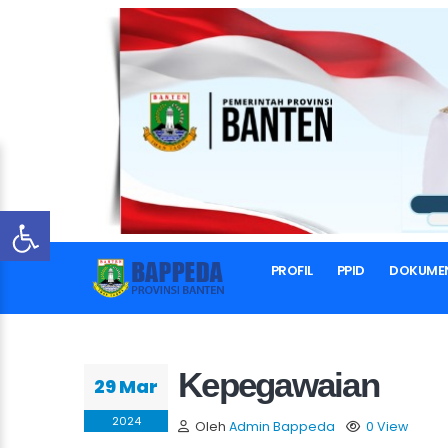
PROFIL
PPID
DOKUME
Kepegawaian
29 Mar
2024
Oleh
Admin Bappeda
0 View