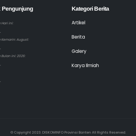
ik Pengunjung
Kategori Berita
Artikel
Hari ini:
.
Berita
 Kemarin: August:
.
Galery
Bulan ini: 2026:
.
Karya Ilmiah
.
© Copyright 2023. DISKOMINFO Provinsi Banten All Rights Reserved.