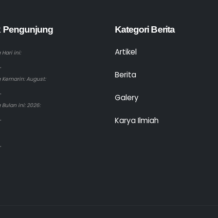
ik Pengunjung
Kategori Berita
Artikel
Hari ini:
.
Berita
 Kemarin: August:
.
Galery
Bulan ini: 2026:
.
Karya Ilmiah
.