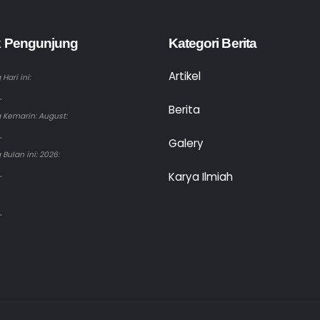
ik Pengunjung
Kategori Berita
Artikel
Hari ini:
.
Berita
 Kemarin: August:
.
Galery
Bulan ini: 2026:
.
Karya Ilmiah
.