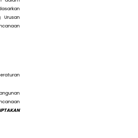
ah dalam
dasarkan
 Urusan
encanaan
eraturan
bangunan
encanaan
IPTAKAN