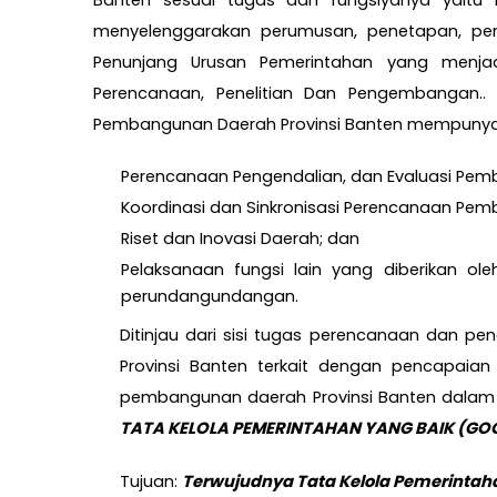
Banten sesuai tugas dan fungsiyanya yai
menyelenggarakan perumusan, penetapan, pen
Penunjang Urusan Pemerintahan yang menj
Perencanaan, Penelitian Dan Pengembangan.
.
Pembangunan Daerah Provinsi Banten mempunyai 
Perencanaan Pengendalian, dan Evaluasi Pe
Koordinasi dan Sinkronisasi Perencanaan Pe
Riset dan Inovasi Daerah; dan
Pelaksanaan fungsi lain yang diberikan ol
perundangundangan.
Ditinjau dari sisi tugas perencanaan dan 
Provinsi Banten terkait dengan pencapaia
pembangunan daerah Provinsi Banten dalam 
TATA KELOLA PEMERINTAHAN YANG BAIK (G
Tujuan:
Terwujudnya Tata Kelola Pemerintah