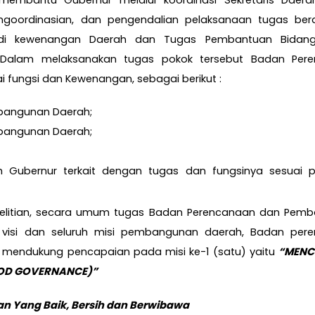
tu membantu
Gubernur melalui koordinasi Sekretaris Daer
goordinasian, dan pengendalian pelaksanaan tugas ber
adi kewenangan Daerah dan Tugas Pembantuan Bidang
 Dalam melaksanakan tugas pokok tersebut Badan Per
fungsi dan Kewenangan, sebagai berikut :
mbangunan Daerah;
mbangunan Daerah;
eh Gubernur terkait dengan tugas dan fungsinya sesuai p
penelitian, secara umum tugas Badan Perencanaan dan Pem
n visi dan seluruh misi pembangunan daerah, Badan per
mendukung pencapaian pada misi ke-1 (satu) yaitu
“
MENC
OOD GOVERNANCE)
”
an Yang Baik, Bersih dan Berwibawa