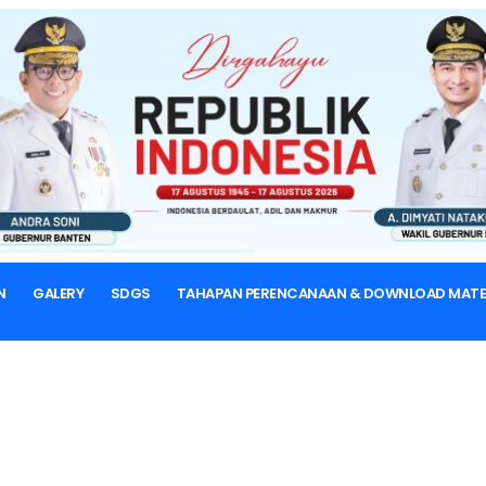
BERANDA
VISI & MISI
Visi & Misi
Profil
N
GALERY
SDGS
TAHAPAN PERENCANAAN & DOWNLOAD MATE