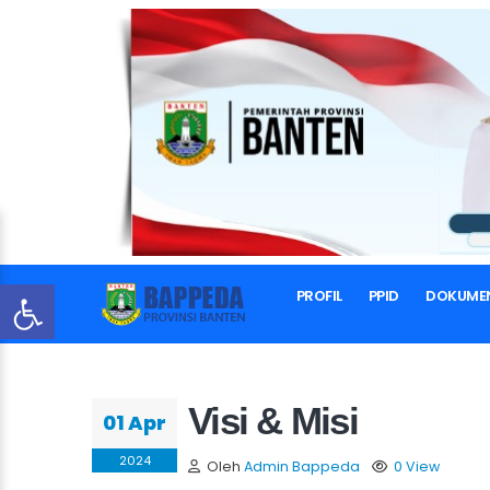
PROFIL
PPID
DOKUME
Visi & Misi
01 Apr
2024
Oleh
Admin Bappeda
0 View