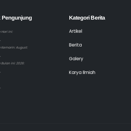
ik Pengunjung
Kategori Berita
Artikel
Hari ini:
.
Berita
 Kemarin: August:
.
Galery
Bulan ini: 2026:
.
Karya Ilmiah
.