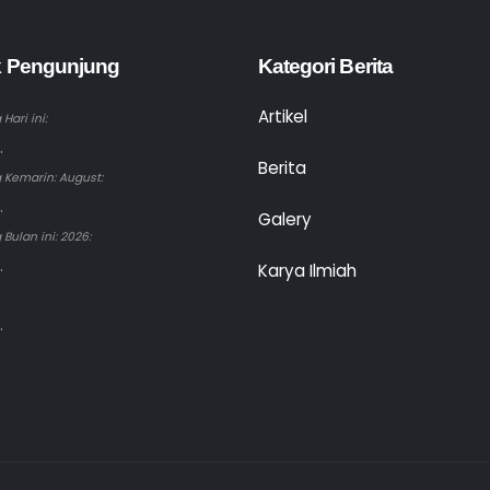
ik Pengunjung
Kategori Berita
Artikel
Hari ini:
.
Berita
 Kemarin: August:
.
Galery
Bulan ini: 2026:
.
Karya Ilmiah
.